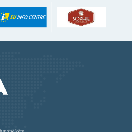
jithmonë këtu