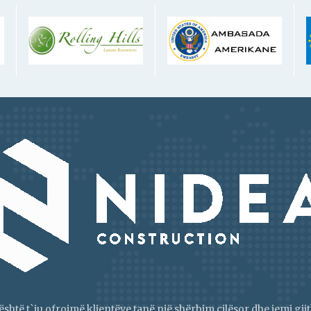
është t`ju ofrojmë klientëve tanë një shërbim cilësor dhe jemi g