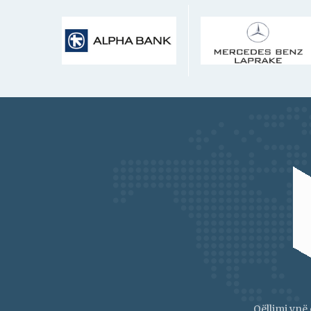
Qëllimi ynë 