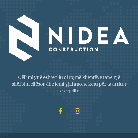
Qëllimi ynë është t`ju ofrojmë klientëve tanë një
shërbim cilësor dhe jemi gjithmonë këtu për ta arritur
këtë qëllim