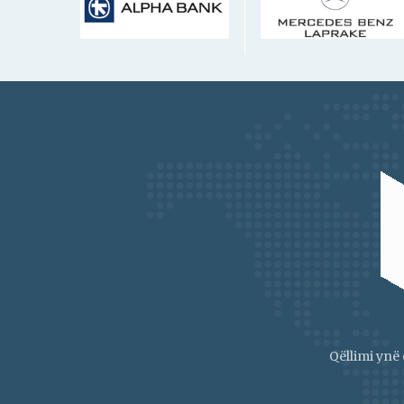
Qëllimi ynë 