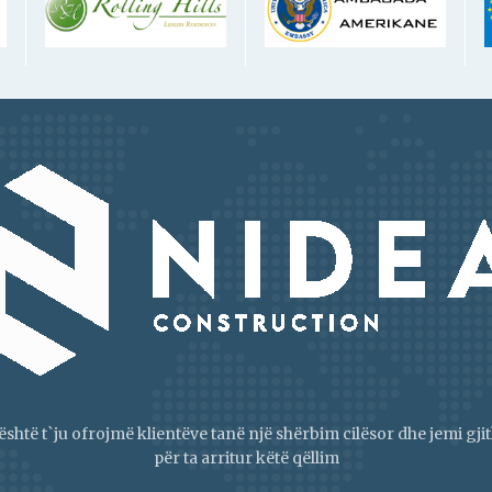
është t`ju ofrojmë klientëve tanë një shërbim cilësor dhe jemi g
për ta arritur këtë qëllim