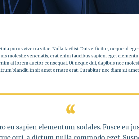
inia purus viverra vitae. Nulla facilisi. Duis efficitur, neque id 
 quis molestie venenatis, erat enim faucibus sapien, eget elementu
im at lorem auctor consequat. Ut neque dui, dapibus nec molestie 
um blandit. In sit amet ornare erat. Curabitur nec diam sit amet 
ro eu sapien elementum sodales. Fusce eu just
que orci, a dictum nulla commodo eget. Susp