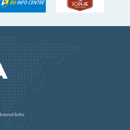
jithmonë këtu