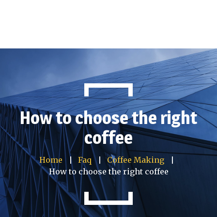
Kreu
Kompania
Produkte
How to choose the right
Projekte të përfundua
coffee
Kontakt
Home
Faq
Coffee Making
How to choose the right coffee