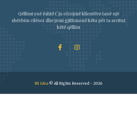
Qëllimi ynë është t`ju ofrojmë klientëve tanë një
shërbim cilësor dhe jemi gjithmonë këtu për ta arritur
këtë qëllim
NI Idea
© All Rights Reserved - 2026