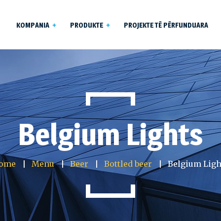
KOMPANIA
PRODUKTE
PROJEKTE TË PËRFUNDUARA
tnerët
Dyer & Dritare Alumini
pi
Produktet e Xhamit
Dyer & Dritare PCV
Belgium Lights
ome
Menu
Beer
Bottled beer
Belgium Ligh