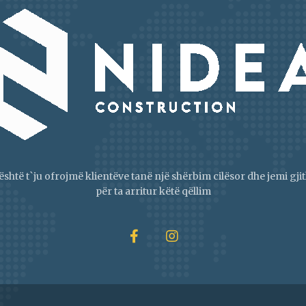
është t`ju ofrojmë klientëve tanë një shërbim cilësor dhe jemi g
për ta arritur këtë qëllim