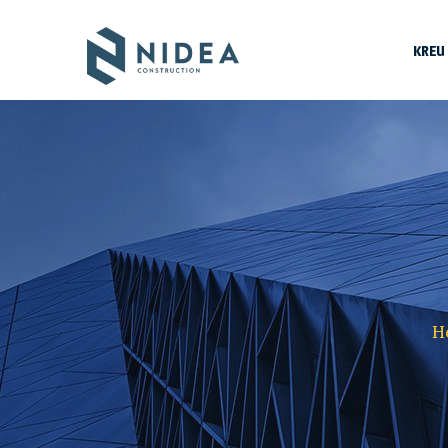
KREU
Par
Eki
H